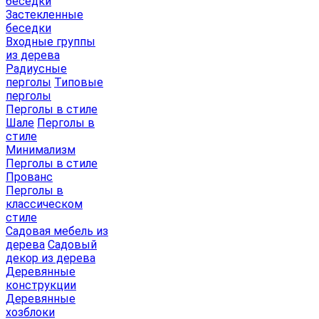
беседки
Застекленные
беседки
Входные группы
из дерева
Радиусные
перголы
Типовые
перголы
Перголы в стиле
Шале
Перголы в
стиле
Минимализм
Перголы в стиле
Прованс
Перголы в
классическом
стиле
Садовая мебель из
дерева
Садовый
декор из дерева
Деревянные
конструкции
Деревянные
хозблоки