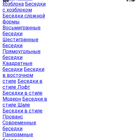
от
до
от
до
хозблока
Беседки
с хозблоком
Беседки сложной
формы
Восьмигранные
беседки
Шестигранные
беседки
Прямоугольные
беседки
Квадратные
беседки
Беседки
в восточном
стиле
Беседки в
стиле Лофт
Беседки в стиле
Модерн
Беседки в
стиле Шале
Беседки в стиле
Прованс
Современные
беседки
Панорамные