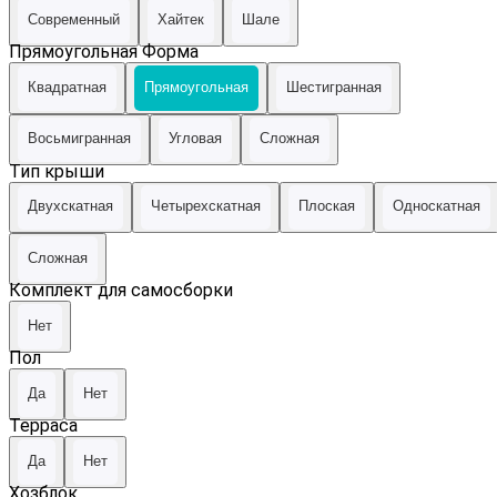
Современный
Хайтек
Шале
Прямоугольная
Форма
Квадратная
Прямоугольная
Шестигранная
Восьмигранная
Угловая
Сложная
Тип крыши
Двухскатная
Четырехскатная
Плоская
Односкатная
Сложная
Комплект для самосборки
Нет
Пол
Да
Нет
Терраса
Да
Нет
Хозблок