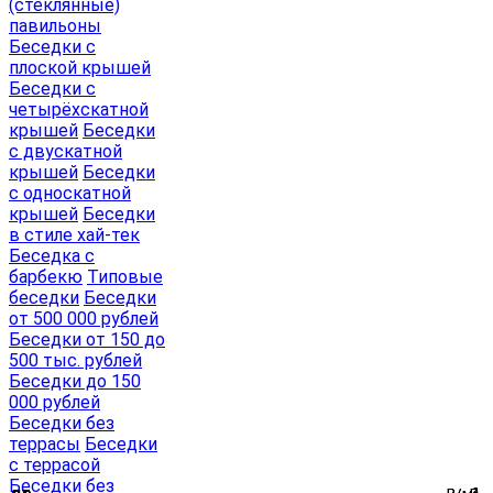
(стеклянные)
павильоны
Беседки с
плоской крышей
Беседки с
четырёхскатной
крышей
Беседки
с двускатной
крышей
Беседки
с односкатной
крышей
Беседки
в стиле хай-тек
Беседка с
барбекю
Типовые
беседки
Беседки
от 500 000 рублей
Беседки от 150 до
500 тыс. рублей
Беседки до 150
000 рублей
Беседки без
террасы
Беседки
с террасой
Беседки без
₽/м²
₽/м²
₽
₽