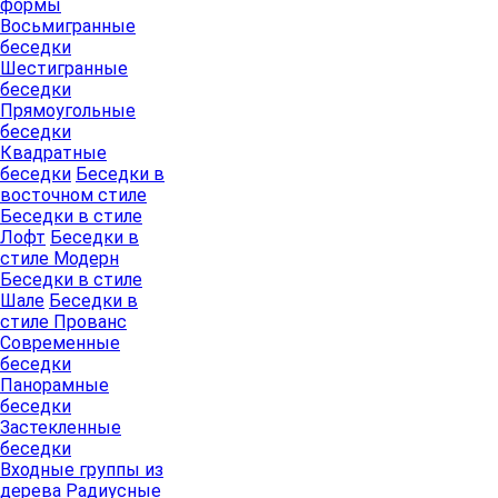
формы
Восьмигранные
беседки
Шестигранные
беседки
Прямоугольные
беседки
Квадратные
беседки
Беседки в
восточном стиле
Беседки в стиле
Лофт
Беседки в
стиле Модерн
Беседки в стиле
Шале
Беседки в
стиле Прованс
Современные
беседки
Панорамные
беседки
Застекленные
беседки
Входные группы из
дерева
Радиусные