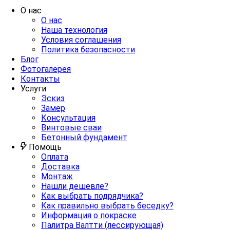
О нас
О нас
Наша технология
Условия соглашения
Политика безопасности
Блог
Фотогалерея
Контакты
Услуги
Эскиз
Замер
Консультация
Винтовые сваи
Бетонный фундамент
Помощь
Оплата
Доставка
Монтаж
Нашли дешевле?
Как выбрать подрядчика?
Как правильно выбрать беседку?
Информация о покраске
Палитра Валтти (лессирующая)