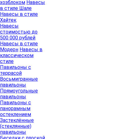
хозблоком
Навесы
в стиле Шале
Навесы в стиле
Хайтек
Навесы
стоимостью до
500 000 рублей
Навесы в стиле
Модерн
Навесы в
классическом
стиле
Павильоны с
террасой
Восьмигранные
павильоны
Прямоугольные
павильоны
Павильоны с
панорамным
остеклением
Застеклённые
(стеклянные)
павильоны
Беседки с плоской