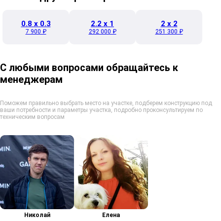
0.8 x 0.3
2.2 x 1
2 x 2
7 900 ₽
292 000 ₽
251 300 ₽
С любыми вопросами обращайтесь к
менеджерам
Поможем правильно выбрать место на участке, подберем конструкцию под
ваши потребности и параметры участка, подробно проконсультируем по
техническим вопросам
Николай
Елена