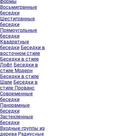
формы
Восьмигранные
беседки
Шестигранные
беседки
Прямоугольные
беседки
Квадратные
беседки
Беседки в
восточном стиле
Беседки в стиле
Лофт
Беседки в
стиле Модерн
Беседки в стиле
Шале
Беседки в
стиле Прованс
Современные
беседки
Панорамные
беседки
Застекленные
беседки
Входные группы из
дерева
Радиусные