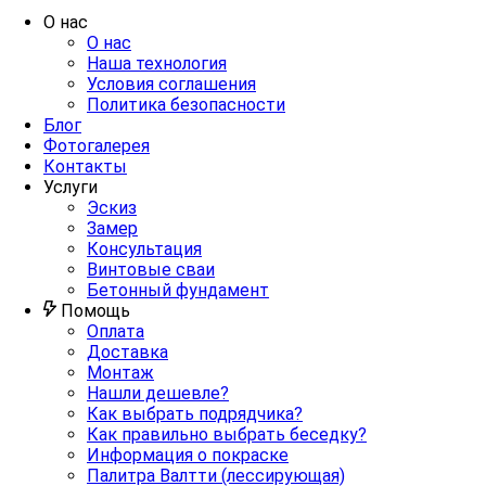
О нас
О нас
Наша технология
Условия соглашения
Политика безопасности
Блог
Фотогалерея
Контакты
Услуги
Эскиз
Замер
Консультация
Винтовые сваи
Бетонный фундамент
Помощь
Оплата
Доставка
Монтаж
Нашли дешевле?
Как выбрать подрядчика?
Как правильно выбрать беседку?
Информация о покраске
Палитра Валтти (лессирующая)