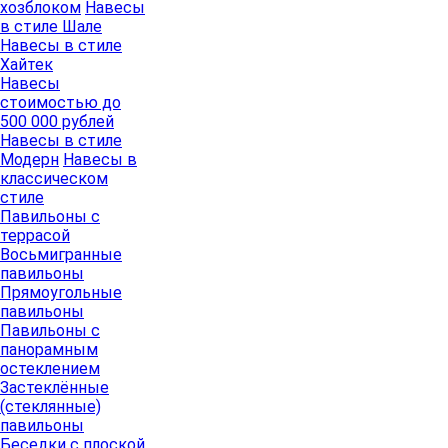
хозблоком
Навесы
в стиле Шале
Навесы в стиле
Хайтек
Навесы
стоимостью до
500 000 рублей
Навесы в стиле
Модерн
Навесы в
классическом
стиле
Павильоны с
террасой
Восьмигранные
павильоны
Прямоугольные
павильоны
Павильоны с
панорамным
остеклением
Застеклённые
(стеклянные)
павильоны
Беседки с плоской