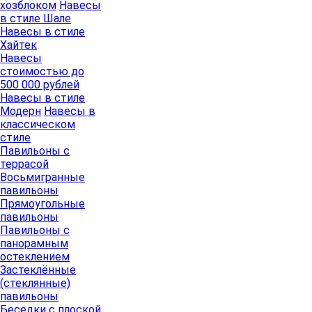
хозблоком
Навесы
в стиле Шале
Навесы в стиле
Хайтек
Навесы
стоимостью до
500 000 рублей
Навесы в стиле
Модерн
Навесы в
классическом
стиле
Павильоны с
террасой
Восьмигранные
павильоны
Прямоугольные
павильоны
Павильоны с
панорамным
остеклением
Застеклённые
(стеклянные)
павильоны
Беседки с плоской