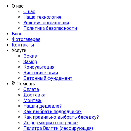
О нас
О нас
Наша технология
Условия соглашения
Политика безопасности
Блог
Фотогалерея
Контакты
Услуги
Эскиз
Замер
Консультация
Винтовые сваи
Бетонный фундамент
Помощь
Оплата
Доставка
Монтаж
Нашли дешевле?
Как выбрать подрядчика?
Как правильно выбрать беседку?
Информация о покраске
Палитра Валтти (лессирующая)