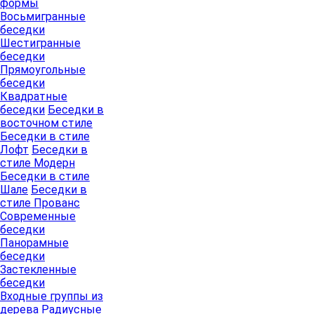
формы
Восьмигранные
беседки
Шестигранные
беседки
Прямоугольные
беседки
Квадратные
беседки
Беседки в
восточном стиле
Беседки в стиле
Лофт
Беседки в
стиле Модерн
Беседки в стиле
Шале
Беседки в
стиле Прованс
Современные
беседки
Панорамные
беседки
Застекленные
беседки
Входные группы из
дерева
Радиусные