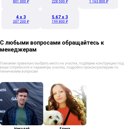
801 000 ₽
228 500 ₽
1 163 800 ₽
4 x 3
5.67 x 3
207 200 ₽
199 800 ₽
С любыми вопросами обращайтесь к
менеджерам
Поможем правильно выбрать место на участке, подберем конструкцию под
ваши потребности и параметры участка, подробно проконсультируем по
техническим вопросам
Николай
Елена