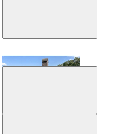
На складе
Код товара: ПЧ-004
Барбекю для беседки
№14
142 990 ₽
Купить