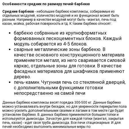
Особенности средних по размеру печей-барбекю
Средние барбекю
- небольшие барбекю комплексы, собираемые из
отдельных модулей, количество модулей и их функционал может быть
разным. Например в качестве модулей могут быть - мангал, печь под
казан, мойка, рабочая поверхность и тд. К таким барбекю относят:
барбекю собранные из крупноформатных
формованных пескоцементных блоков. Каждый
модуль собирается из 4-5 блоков.
сварные металлические зоны барбекю. В
качестве основного конструкционного материала
применяется металл, из него сваривается силовой
каркас, отдельные зоны для готовки. В качестве
фасадных материалов для шкафчиков применяют
дерево.
печь-камин. Чугунная печь со стеклянной дверцей,
с дополнительными функциями готовки
непосредственно на самой печи
Данные барбекю комплексы весят порядка 300-500 кг. Данные барбекю
можно устанавливать внутри беседки, но для уверенности перекрытие пола
можно усилить дополнительными сваями и лагами в том месте где будет
установлен барбекю. В данных барбекю применяются большие топки и
используются дымоходы. Зачастую для каждой топки (мангал, закрытая
печь, казан) - идет своя труба дымохода. Все печи стационарные. И для
печей необходимо выполнить минимальные меры по