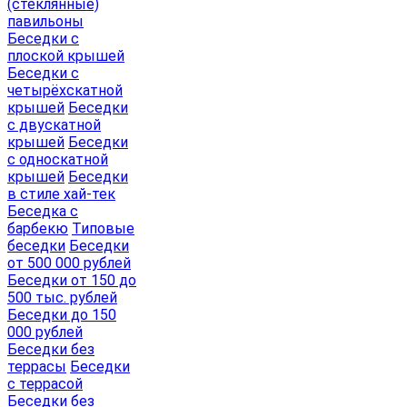
(стеклянные)
павильоны
Беседки с
плоской крышей
Беседки с
четырёхскатной
крышей
Беседки
с двускатной
крышей
Беседки
с односкатной
крышей
Беседки
в стиле хай-тек
Беседка с
барбекю
Типовые
беседки
Беседки
от 500 000 рублей
Беседки от 150 до
500 тыс. рублей
Беседки до 150
000 рублей
Беседки без
террасы
Беседки
с террасой
Беседки без