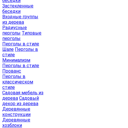
беседки
Застекленные
беседки
Входные группы
из дерева
Радиусные
перголы
Типовые
перголы
Перголы в стиле
Шале
Перголы в
стиле
Минимализм
Перголы в стиле
Прованс
Перголы в
классическом
стиле
Садовая мебель из
дерева
Садовый
декор из дерева
Деревянные
конструкции
Деревянные
хозблоки