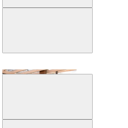
На складе
Код товара: ПЧ-001
Барбекю для беседки
№10А
133 990 ₽
Купить