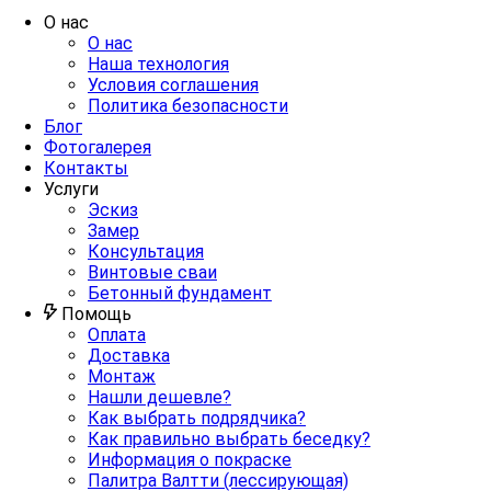
О нас
О нас
Наша технология
Условия соглашения
Политика безопасности
Блог
Фотогалерея
Контакты
Услуги
Эскиз
Замер
Консультация
Винтовые сваи
Бетонный фундамент
Помощь
Оплата
Доставка
Монтаж
Нашли дешевле?
Как выбрать подрядчика?
Как правильно выбрать беседку?
Информация о покраске
Палитра Валтти (лессирующая)