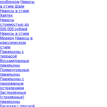
хозблоком
Навесы
в стиле Шале
Навесы в стиле
Хайтек
Навесы
стоимостью до
500 000 рублей
Навесы в стиле
Модерн
Навесы в
классическом
стиле
Павильоны с
террасой
Восьмигранные
павильоны
Прямоугольные
павильоны
Павильоны с
панорамным
остеклением
Застеклённые
(стеклянные)
павильоны
Беседки с плоской