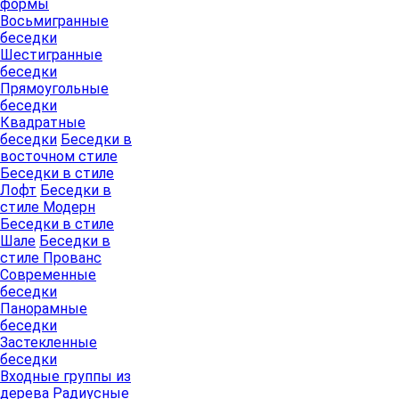
формы
Восьмигранные
беседки
Шестигранные
беседки
Прямоугольные
беседки
Квадратные
беседки
Беседки в
восточном стиле
Беседки в стиле
Лофт
Беседки в
стиле Модерн
Беседки в стиле
Шале
Беседки в
стиле Прованс
Современные
беседки
Панорамные
беседки
Застекленные
беседки
Входные группы из
дерева
Радиусные