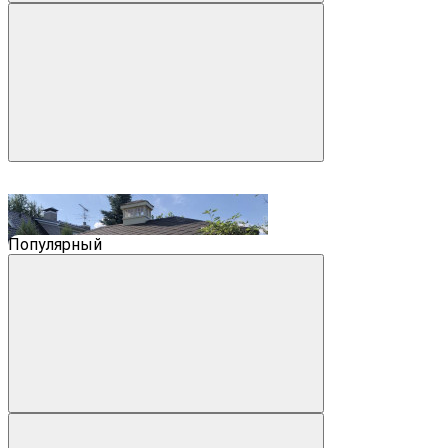
Популярный
На складе
Код товара: П-031
Павильон Скаут 4х6,5