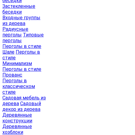
беседки
Застекленные
беседки
Входные группы
из дерева
Радиусные
перголы
Типовые
перголы
Перголы в стиле
Шале
Перголы в
стиле
Минимализм
Перголы в стиле
Прованс
Перголы в
классическом
стиле
Садовая мебель из
дерева
Садовый
декор из дерева
Деревянные
конструкции
Деревянные
хозблоки