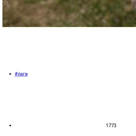
#лаги
1773