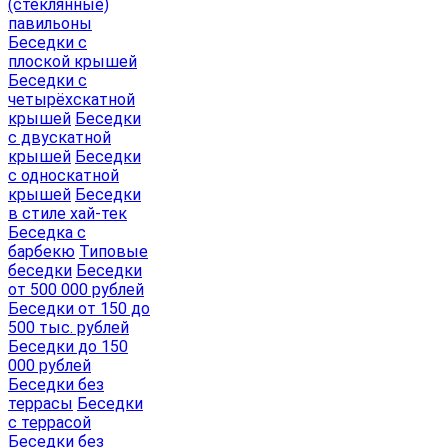
(стеклянные)
павильоны
Беседки с
плоской крышей
Беседки с
четырёхскатной
крышей
Беседки
с двускатной
крышей
Беседки
с односкатной
крышей
Беседки
в стиле хай-тек
Беседка с
барбекю
Типовые
беседки
Беседки
от 500 000 рублей
Беседки от 150 до
500 тыс. рублей
Беседки до 150
000 рублей
Беседки без
террасы
Беседки
с террасой
Беседки без