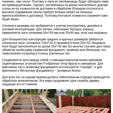
гниению, чем сосна. Поэтому и лаги из лиственницы будут обладать теми
же преимуществами. Однако, лиственница на рынке значительно дороже
сосны из-за сложности её доставки и обработки (большая плотность и
высокое содержание смолы требует больше затрат на пильные
приспособления и доставку). Поэтому итоговая стоимость строения тоже
будет выше.
Сечение и размеры лаг выбирается с учетом конструктива, дизайна и
условий эксплуатации. Для легких, небольших беседок, веранд
применяется лаги сечением 50х100 мм или 35х90 мм, если они видовые.
Для большинства конструкций средних и крупных размеров требуются
усиленные лаги: основные 100х150 и промежуточные 50х150. Видовые
лаги будут выполняться из доски 35х140 мм. Во многих случаях для таких
объектов необходим надёжный фундамент, свайный или бетонный, что
также влияет на выбор в пользу усиленных лаг.
Соединяются лаги между собой с помощью металлических крепежей
(оцинкованных уголков или П-образных опор бруса) и саморезов. Для
крепления лаг к свайному фундаменту используются ”глухари”, а для
крепления к бетонному фундаменту – анкерные болты.
Для всех лаг на нашем производстве в обязательном порядке проводится
обработка антисептиком. Эта мера продлевает срок службы дерева,
защищая его от гниения.