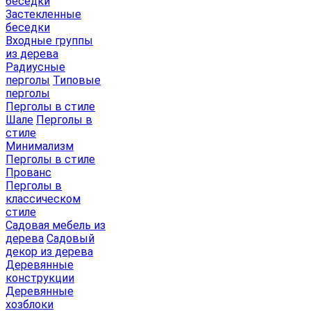
беседки
Застекленные
беседки
Входные группы
из дерева
Радиусные
перголы
Типовые
перголы
Перголы в стиле
Шале
Перголы в
стиле
Минимализм
Перголы в стиле
Прованс
Перголы в
классическом
стиле
Садовая мебель из
дерева
Садовый
декор из дерева
Деревянные
конструкции
Деревянные
хозблоки