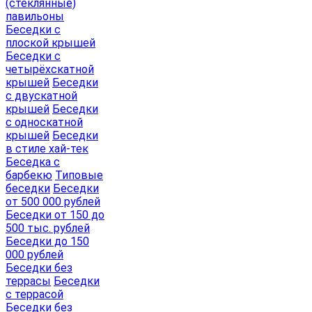
(стеклянные)
павильоны
Беседки с
плоской крышей
Беседки с
четырёхскатной
крышей
Беседки
с двускатной
крышей
Беседки
с односкатной
крышей
Беседки
в стиле хай-тек
Беседка с
барбекю
Типовые
беседки
Беседки
от 500 000 рублей
Беседки от 150 до
500 тыс. рублей
Беседки до 150
000 рублей
Беседки без
террасы
Беседки
с террасой
Беседки без