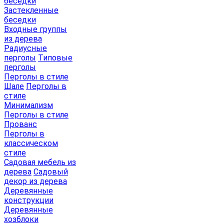
беседки
Застекленные
беседки
Входные группы
из дерева
Радиусные
перголы
Типовые
перголы
Перголы в стиле
Шале
Перголы в
стиле
Минимализм
Перголы в стиле
Прованс
Перголы в
классическом
стиле
Садовая мебель из
дерева
Садовый
декор из дерева
Деревянные
конструкции
Деревянные
хозблоки