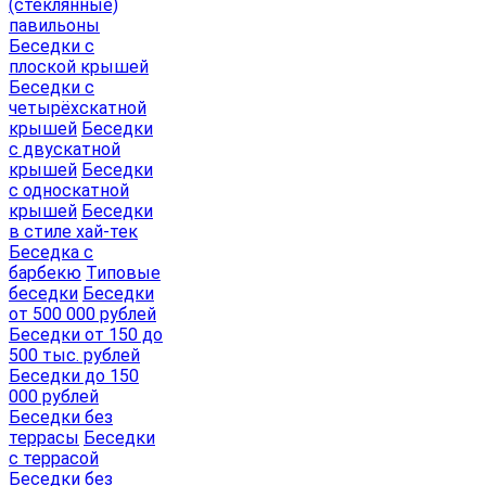
(стеклянные)
павильоны
Беседки с
плоской крышей
Беседки с
четырёхскатной
крышей
Беседки
с двускатной
крышей
Беседки
с односкатной
крышей
Беседки
в стиле хай-тек
Беседка с
барбекю
Типовые
беседки
Беседки
от 500 000 рублей
Беседки от 150 до
500 тыс. рублей
Беседки до 150
000 рублей
Беседки без
террасы
Беседки
с террасой
Беседки без