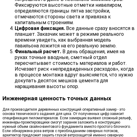
Фиксируются высотные отметки нивелиром,
определяются границы пятна застройки,
отмечаются стороны света и привязка к
капитальным строениям.
Цифровая фиксация.
Все данные сразу вносятся в
планшет. Заказчик может в режиме реального
времени увидеть, как выбранная модель
павильона ложится на его реальную землю.
Финальный расчет.
В день обращения, имея на
руках точные вводные, сметный отдел
пересчитывает стоимость материалов и работ.
Исчезает риск «непредвиденных расходов», когда
в процессе монтажа вдруг выясняется, что нужно
докупать десяток мешков цемента для
наращивания высоты опор.
Инженерная ценность точных данных
Для производителя деревянных конструкций оперативный замер - это
основа технического задания для цеха. От полученных цифр зависит
спецификация пиломатериалов. Если замерщик выявил сложный рельеф,
инженеры-проектировщики смогут заранее заложить в конструкцию
нужный объем свайно-винтового фундамента вместо простого блочного.
Если обнаружена роза ветров с преобладанием северных потоков,
архитектор предложит зашить глухой ветрозащитой именно северную