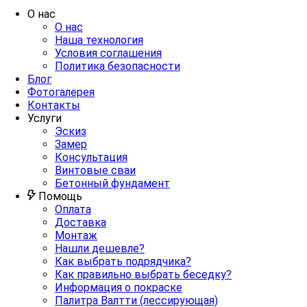
О нас
О нас
Наша технология
Условия соглашения
Политика безопасности
Блог
Фотогалерея
Контакты
Услуги
Эскиз
Замер
Консультация
Винтовые сваи
Бетонный фундамент
Помощь
Оплата
Доставка
Монтаж
Нашли дешевле?
Как выбрать подрядчика?
Как правильно выбрать беседку?
Информация о покраске
Палитра Валтти (лессирующая)