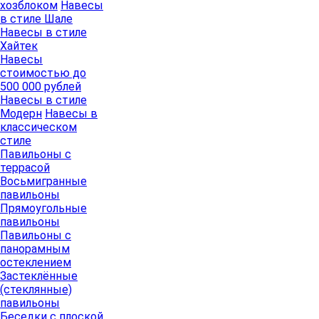
хозблоком
Навесы
в стиле Шале
Навесы в стиле
Хайтек
Навесы
стоимостью до
500 000 рублей
Навесы в стиле
Модерн
Навесы в
классическом
стиле
Павильоны с
террасой
Восьмигранные
павильоны
Прямоугольные
павильоны
Павильоны с
панорамным
остеклением
Застеклённые
(стеклянные)
павильоны
Беседки с плоской