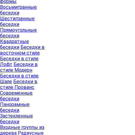
формы
Восьмигранные
беседки
Шестигранные
беседки
Прямоугольные
беседки
Квадратные
беседки
Беседки в
восточном стиле
Беседки в стиле
Лофт
Беседки в
стиле Модерн
Беседки в стиле
Шале
Беседки в
стиле Прованс
Современные
беседки
Панорамные
беседки
Застекленные
беседки
Входные группы из
дерева
Радиусные