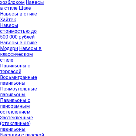
хозблоком
Навесы
в стиле Шале
Навесы в стиле
Хайтек
Навесы
стоимостью до
500 000 рублей
Навесы в стиле
Модерн
Навесы в
классическом
стиле
Павильоны с
террасой
Восьмигранные
павильоны
Прямоугольные
павильоны
Павильоны с
панорамным
остеклением
Застеклённые
(стеклянные)
павильоны
Беседки с плоской