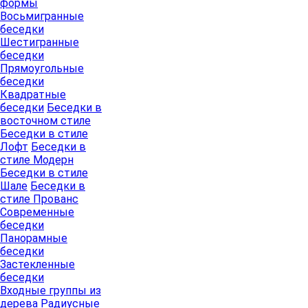
формы
Восьмигранные
беседки
Шестигранные
беседки
Прямоугольные
беседки
Квадратные
беседки
Беседки в
восточном стиле
Беседки в стиле
Лофт
Беседки в
стиле Модерн
Беседки в стиле
Шале
Беседки в
стиле Прованс
Современные
беседки
Панорамные
беседки
Застекленные
беседки
Входные группы из
дерева
Радиусные