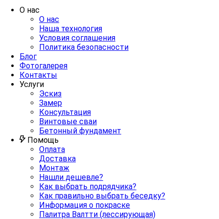
О нас
О нас
Наша технология
Условия соглашения
Политика безопасности
Блог
Фотогалерея
Контакты
Услуги
Эскиз
Замер
Консультация
Винтовые сваи
Бетонный фундамент
Помощь
Оплата
Доставка
Монтаж
Нашли дешевле?
Как выбрать подрядчика?
Как правильно выбрать беседку?
Информация о покраске
Палитра Валтти (лессирующая)