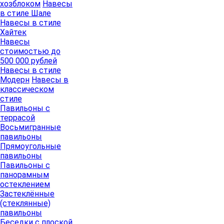
хозблоком
Навесы
в стиле Шале
Навесы в стиле
Хайтек
Навесы
стоимостью до
500 000 рублей
Навесы в стиле
Модерн
Навесы в
классическом
стиле
Павильоны с
террасой
Восьмигранные
павильоны
Прямоугольные
павильоны
Павильоны с
панорамным
остеклением
Застеклённые
(стеклянные)
павильоны
Беседки с плоской