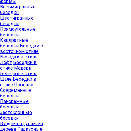
формы
Восьмигранные
беседки
Шестигранные
беседки
Прямоугольные
беседки
Квадратные
беседки
Беседки в
восточном стиле
Беседки в стиле
Лофт
Беседки в
стиле Модерн
Беседки в стиле
Шале
Беседки в
стиле Прованс
Современные
беседки
Панорамные
беседки
Застекленные
беседки
Входные группы из
дерева
Радиусные