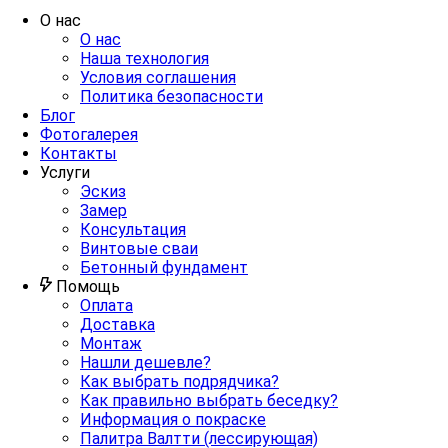
О нас
О нас
Наша технология
Условия соглашения
Политика безопасности
Блог
Фотогалерея
Контакты
Услуги
Эскиз
Замер
Консультация
Винтовые сваи
Бетонный фундамент
Помощь
Оплата
Доставка
Монтаж
Нашли дешевле?
Как выбрать подрядчика?
Как правильно выбрать беседку?
Информация о покраске
Палитра Валтти (лессирующая)