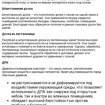
поверхности пола, а также не мешает испаряться влаге под полом.
Шпунтованная доска
Шпунтованная доска – это полнотелая доска с пазом на одной грани и
выступом на другой (шпунтом). Она применяется внутри закрытых
помещений (застеклённые беседки, павильоны, хозблоки, помещения
домов). Благодаря пазу образуется плотная и ровная стыковка досок без
щелей.
Доска из лиственницы
Палубная и шпунтованная доска из лиственницы имеет более высокую
износостойкость и прочность из-за повышенной плотности. Она также
устойчива к гниению и не боится влаги и заморозков. Однако, обработка
лиственницы значительно труднее из-за той же плотности и высокого
содержания смолы. Трудности обработки и доставки делают этот
материал значительно дороже по сравнению с сосной.
ДПК
Древесно-полимерный композит – это смесь опилок, синтетических
связующих веществ и красящих пигментов. Имеет ряд преимуществ перед
обычным деревом:
не растрескивается и не деформируется под
воздействием окружающей среды, что позволяет
использовать ДПК как снаружи под открытым
небом, так и внутри во влажных помещениях;
обладает высокой биостойкостью против