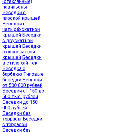
(стеклянные)
павильоны
Беседки с
плоской крышей
Беседки с
четырёхскатной
крышей
Беседки
с двускатной
крышей
Беседки
с односкатной
крышей
Беседки
в стиле хай-тек
Беседка с
барбекю
Типовые
беседки
Беседки
от 500 000 рублей
Беседки от 150 до
500 тыс. рублей
Беседки до 150
000 рублей
Беседки без
террасы
Беседки
с террасой
Беседки без