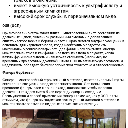
грибков и бактерий;
имеет высокую устойчивость к ультрафиолету и
агрессивным химикатам;
высокий срок службы в первоначальном виде.
OSB (ОСП)
Ориентированно-стружечная плита – многослойный лист, состоящий из
древесных щепок, склеенной различными смолами с добавлением
синтетического воска и борной кислоты. Применяется внутри помещений в
основном для чернового пола, когда необходимо подготовить
максимально ровную поверхность для финишного покрытия. Иногда
может применяться и как финишное покрытие пола в случаях, когда
важны функциональность и невысокая стоимость (например, во
временных ярмарочных домиках). Плита ОСП имеет высокую прочность и
надёжность, обладает бактериологической стойкостью и влагостойкостью.
Фанера берёзовая
Фанера – многослойный строительный материал, изготавливаемый путём
склеивания специально подготовленного шпона. Для повышения
прочности фанеры слои шпона накладываются так, чтобы волокна
древесины каждого листа были перпендикулярны соседним.
Преимущества и способ применения фанеры такие же, как у ОСП, с тем
отличием, что фанера выглядит как полноценный чистовой материал и
может использоваться на видовых элементах конструкции.