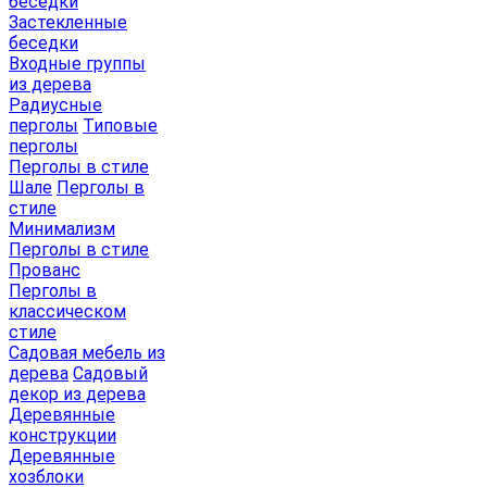
беседки
Застекленные
беседки
Входные группы
из дерева
Радиусные
перголы
Типовые
перголы
Перголы в стиле
Шале
Перголы в
стиле
Минимализм
Перголы в стиле
Прованс
Перголы в
классическом
стиле
Садовая мебель из
дерева
Садовый
декор из дерева
Деревянные
конструкции
Деревянные
хозблоки