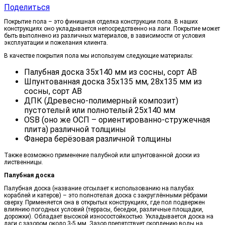
Поделиться
Покрытие пола – это финишная отделка конструкции пола. В наших
конструкциях оно укладывается непосредственно на лаги. Покрытие может
быть выполнено из различных материалов, в зависимости от условия
эксплуатации и пожелания клиента.
В качестве покрытия пола мы используем следующие материалы:
Палубная доска 35х140 мм из сосны, сорт АВ
Шпунтованная доска 35х135 мм, 28х135 мм из
сосны, сорт АВ
ДПК (Древесно-полимерный композит)
пустотелый или полнотелый 25х140 мм
OSB (оно же ОСП – ориентированно-стружечная
плита) различной толщины
Фанера берёзовая различной толщины
Также возможно применение палубной или шпунтованной доски из
лиственницы.
Палубная доска
Палубная доска (название отсылает к использованию на палубах
кораблей и катеров) – это полнотелая доска с закруглёнными рёбрами
сверху. Применяется она в открытых конструкциях, где пол подвержен
влиянию погодных условий (террасы, беседки, различные площадки,
дорожки). Обладает высокой износостойкостью. Укладывается доска на
лаги с зазором около 3-5 мм. Зазор препятствует скоплению воды на