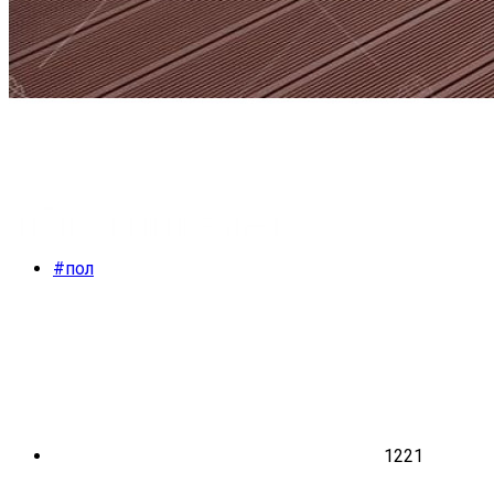
#пол
1221