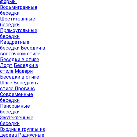
формы
Восьмигранные
беседки
Шестигранные
беседки
Прямоугольные
беседки
Квадратные
беседки
Беседки в
восточном стиле
Беседки в стиле
Лофт
Беседки в
стиле Модерн
Беседки в стиле
Шале
Беседки в
стиле Прованс
Современные
беседки
Панорамные
беседки
Застекленные
беседки
Входные группы из
дерева
Радиусные