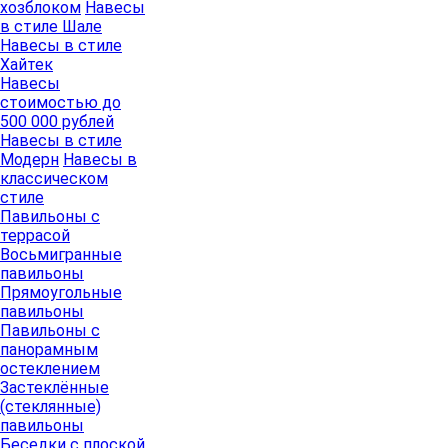
хозблоком
Навесы
в стиле Шале
Навесы в стиле
Хайтек
Навесы
стоимостью до
500 000 рублей
Навесы в стиле
Модерн
Навесы в
классическом
стиле
Павильоны с
террасой
Восьмигранные
павильоны
Прямоугольные
павильоны
Павильоны с
панорамным
остеклением
Застеклённые
(стеклянные)
павильоны
Беседки с плоской