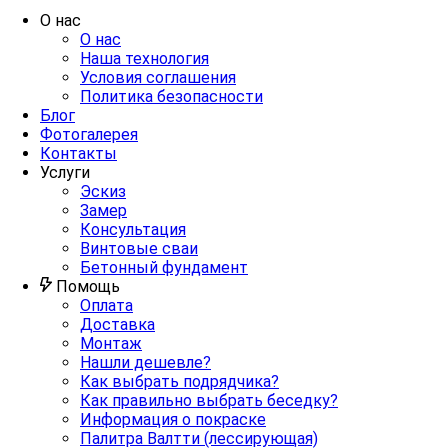
О нас
О нас
Наша технология
Условия соглашения
Политика безопасности
Блог
Фотогалерея
Контакты
Услуги
Эскиз
Замер
Консультация
Винтовые сваи
Бетонный фундамент
Помощь
Оплата
Доставка
Монтаж
Нашли дешевле?
Как выбрать подрядчика?
Как правильно выбрать беседку?
Информация о покраске
Палитра Валтти (лессирующая)