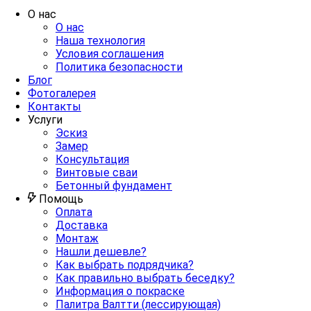
О нас
О нас
Наша технология
Условия соглашения
Политика безопасности
Блог
Фотогалерея
Контакты
Услуги
Эскиз
Замер
Консультация
Винтовые сваи
Бетонный фундамент
Помощь
Оплата
Доставка
Монтаж
Нашли дешевле?
Как выбрать подрядчика?
Как правильно выбрать беседку?
Информация о покраске
Палитра Валтти (лессирующая)