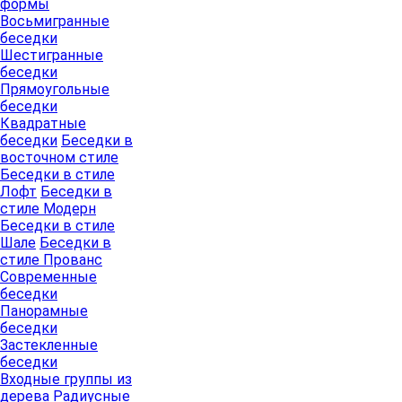
формы
Восьмигранные
беседки
Шестигранные
беседки
Прямоугольные
беседки
Квадратные
беседки
Беседки в
восточном стиле
Беседки в стиле
Лофт
Беседки в
стиле Модерн
Беседки в стиле
Шале
Беседки в
стиле Прованс
Современные
беседки
Панорамные
беседки
Застекленные
беседки
Входные группы из
дерева
Радиусные