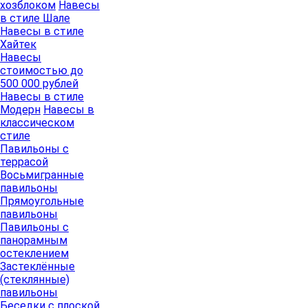
хозблоком
Навесы
в стиле Шале
Навесы в стиле
Хайтек
Навесы
стоимостью до
500 000 рублей
Навесы в стиле
Модерн
Навесы в
классическом
стиле
Павильоны с
террасой
Восьмигранные
павильоны
Прямоугольные
павильоны
Павильоны с
панорамным
остеклением
Застеклённые
(стеклянные)
павильоны
Беседки с плоской