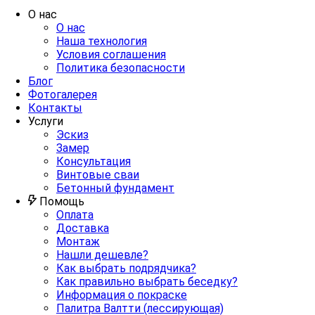
О нас
О нас
Наша технология
Условия соглашения
Политика безопасности
Блог
Фотогалерея
Контакты
Услуги
Эскиз
Замер
Консультация
Винтовые сваи
Бетонный фундамент
Помощь
Оплата
Доставка
Монтаж
Нашли дешевле?
Как выбрать подрядчика?
Как правильно выбрать беседку?
Информация о покраске
Палитра Валтти (лессирующая)