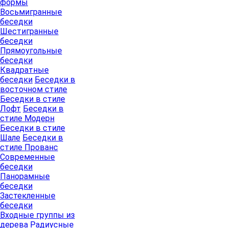
формы
Восьмигранные
беседки
Шестигранные
беседки
Прямоугольные
беседки
Квадратные
беседки
Беседки в
восточном стиле
Беседки в стиле
Лофт
Беседки в
стиле Модерн
Беседки в стиле
Шале
Беседки в
стиле Прованс
Современные
беседки
Панорамные
беседки
Застекленные
беседки
Входные группы из
дерева
Радиусные