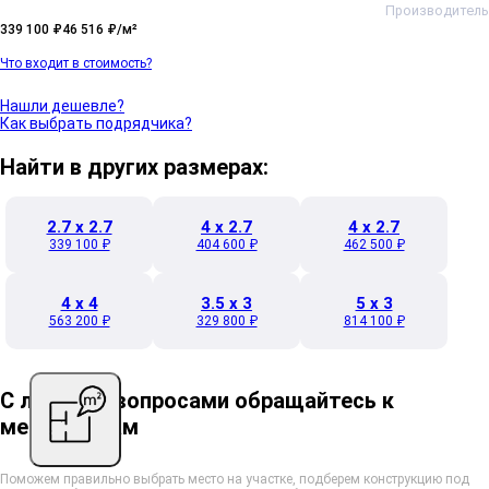
Производитель
339 100 ₽
46 516 ₽/м²
Что входит в стоимость?
Нашли дешевле?
Как выбрать подрядчика?
Найти в других размерах:
2.7 x 2.7
4 x 2.7
4 x 2.7
339 100 ₽
404 600 ₽
462 500 ₽
4 x 4
3.5 x 3
5 x 3
563 200 ₽
329 800 ₽
814 100 ₽
С любыми вопросами обращайтесь к
менеджерам
Поможем правильно выбрать место на участке, подберем конструкцию под