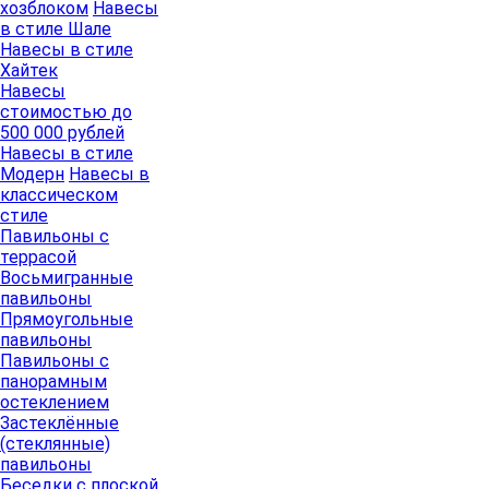
хозблоком
Навесы
в стиле Шале
Навесы в стиле
Хайтек
Навесы
стоимостью до
500 000 рублей
Навесы в стиле
Модерн
Навесы в
классическом
стиле
Павильоны с
террасой
Восьмигранные
павильоны
Прямоугольные
павильоны
Павильоны с
панорамным
остеклением
Застеклённые
(стеклянные)
павильоны
Беседки с плоской