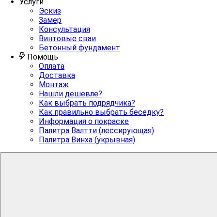
Услуги
Эскиз
Замер
Консультация
Винтовые сваи
Бетонный фундамент
Помощь
Оплата
Доставка
Монтаж
Нашли дешевле?
Как выбрать подрядчика?
Как правильно выбрать беседку?
Информация о покраске
Палитра Валтти (лессирующая)
Палитра Винха (укрывная)