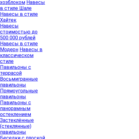
хозблоком
Навесы
в стиле Шале
Навесы в стиле
Хайтек
Навесы
стоимостью до
500 000 рублей
Навесы в стиле
Модерн
Навесы в
классическом
стиле
Павильоны с
террасой
Восьмигранные
павильоны
Прямоугольные
павильоны
Павильоны с
панорамным
остеклением
Застеклённые
(стеклянные)
павильоны
Беседки с плоской