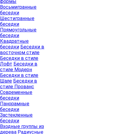
формы
Восьмигранные
беседки
Шестигранные
беседки
Прямоугольные
беседки
Квадратные
беседки
Беседки в
восточном стиле
Беседки в стиле
Лофт
Беседки в
стиле Модерн
Беседки в стиле
Шале
Беседки в
стиле Прованс
Современные
беседки
Панорамные
беседки
Застекленные
беседки
Входные группы из
дерева
Радиусные