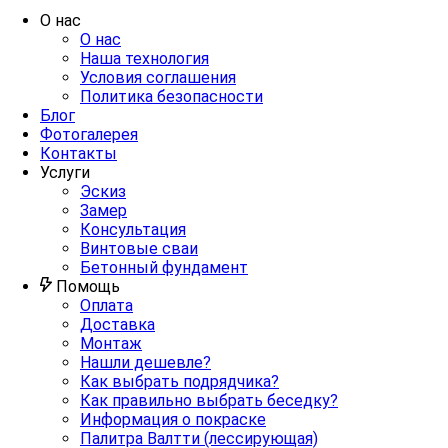
О нас
О нас
Наша технология
Условия соглашения
Политика безопасности
Блог
Фотогалерея
Контакты
Услуги
Эскиз
Замер
Консультация
Винтовые сваи
Бетонный фундамент
Помощь
Оплата
Доставка
Монтаж
Нашли дешевле?
Как выбрать подрядчика?
Как правильно выбрать беседку?
Информация о покраске
Палитра Валтти (лессирующая)