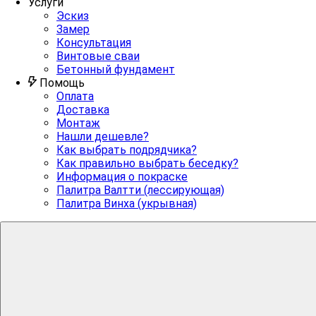
Услуги
Эскиз
Замер
Консультация
Винтовые сваи
Бетонный фундамент
Помощь
Оплата
Доставка
Монтаж
Нашли дешевле?
Как выбрать подрядчика?
Как правильно выбрать беседку?
Информация о покраске
Палитра Валтти (лессирующая)
Палитра Винха (укрывная)