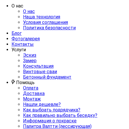
О нас
О нас
Наша технология
Условия соглашения
Политика безопасности
Блог
Фотогалерея
Контакты
Услуги
Эскиз
Замер
Консультация
Винтовые сваи
Бетонный фундамент
Помощь
Оплата
Доставка
Монтаж
Нашли дешевле?
Как выбрать подрядчика?
Как правильно выбрать беседку?
Информация о покраске
Палитра Валтти (лессирующая)