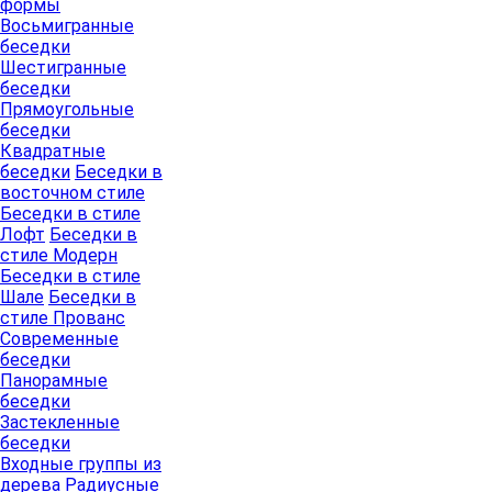
формы
Восьмигранные
беседки
Шестигранные
беседки
Прямоугольные
беседки
Квадратные
беседки
Беседки в
восточном стиле
Беседки в стиле
Лофт
Беседки в
стиле Модерн
Беседки в стиле
Шале
Беседки в
стиле Прованс
Современные
беседки
Панорамные
беседки
Застекленные
беседки
Входные группы из
дерева
Радиусные