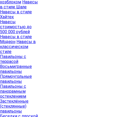
хозблоком
Навесы
в стиле Шале
Навесы в стиле
Хайтек
Навесы
стоимостью до
500 000 рублей
Навесы в стиле
Модерн
Навесы в
классическом
стиле
Павильоны с
террасой
Восьмигранные
павильоны
Прямоугольные
павильоны
Павильоны с
панорамным
остеклением
Застеклённые
(стеклянные)
павильоны
Беседки с плоской